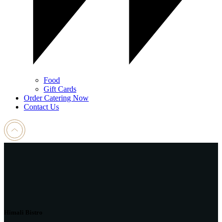
Food
Gift Cards
Order Catering Now
Contact Us
Himali Bistro