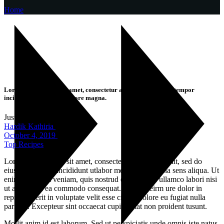
Home
Lorem ipsum dolor sit amet, consectetur adipisicing elit, sed tempor
incididunt ut labore edol ore magna.
Justin Ray
Hardik Kathiria
October 4, 2019
Top Recipes
Lorem ipsum dolor sit amet, consectetur adipisicing elit, sed do
eiusmod tempor incididunt utlabor met dolore magna sens aliqua. Ut
enim ad minim veniam, quis nostrud exercitation ullamco labori nisi
ut aliquip ex ea commodo consequat. Duis auteirm ure dolor in
reprehenderit in voluptate velit esse cillum dolore eu fugiat nulla
pariatur. Excepteur sint occaecat cupin datat non proident tusunt.
Mollit anim id est laborum. Sed ut perspiciatis unde omnis iste natus